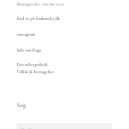
åbningstider: tirs-lør 12-17
find os på findsmiley.dk
instagram
Info om fragt
Privatlivspolitik
Vilkår & betingelser
Søg
Søg
Søg