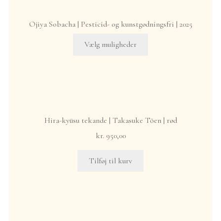
Ojiya Sobacha | Pesticid- og kunstgødningsfri | 2025
Dette
Vælg muligheder
vare
har
flere
varianter.
Mulighederne
kan
Hira-kyūsu tekande | Takasuke Tōen | rød
vælges
kr.
950,00
på
varesiden
Tilføj til kurv