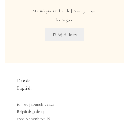
Maru-kyūsu tekande | Azmaya | rød
kr.
745,00
Tilføj til kurv
Dansk
English
io - et japansk tehus
Blågårdsgade 15
2200 København N