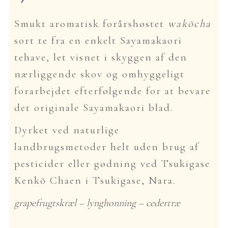
Smukt aromatisk forårshøstet
wakōcha
sort te fra en enkelt Sayamakaori
English
tehave, let visnet i skyggen af ​​den
nærliggende skov og omhyggeligt
forarbejdet efterfølgende for at bevare
det originale Sayamakaori blad.
Dyrket ved naturlige
landbrugsmetoder helt uden brug af
pesticider eller gødning ved Tsukigase
Kenkō Chaen i Tsukigase, Nara.
grapefrugtskræl – lynghonning – cedertræ