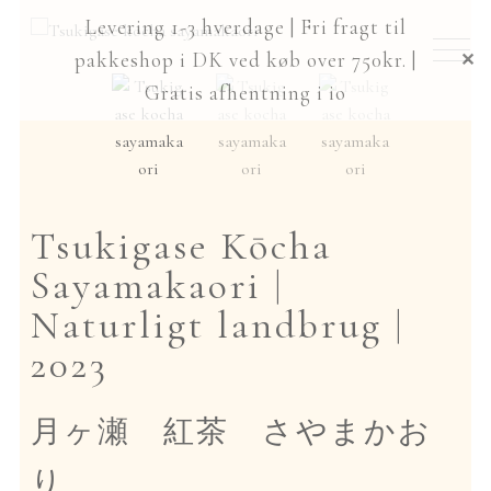
Spring
Spring
Levering 1-3 hverdage | Fri fragt til
til
til
Nyheder
pakkeshop i DK ved køb over 750kr. |
✕
navigation
indhold
Gratis afhentning i io
Udfold
Te
undermenu
Udfold
Teudstyr
undermenu
Tsukigase Kōcha
Japansk røgelse
Sayamakaori |
Events
Naturligt landbrug |
2023
Gavekort
月ヶ瀬 紅茶 さやまかお
Udfold
Om io
undermenu
り
hjem