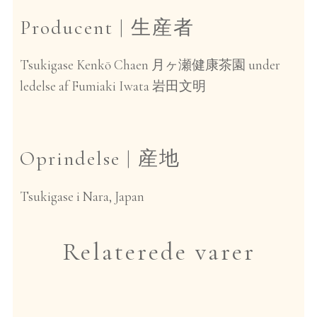
Producent |
生産者
Tsukigase Kenkō Chaen
under
月ヶ瀬健康茶園
ledelse af Fumiaki Iwata
岩田文明
Oprindelse |
産地
Tsukigase i Nara, Japan
Relaterede varer