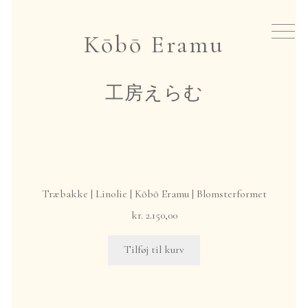
Spring
Spring
til
til
Nyheder
Kōbō Eramu
navigation
indhold
Te
工房えらむ
Teudstyr
Japansk røgelse
Træbakke | Linolie | Kōbō Eramu | Blomsterformet
Events
kr.
2.150,00
Gavekort
Tilføj til kurv
Om io
hjem