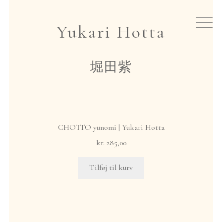
Spring
Spring
til
til
Nyheder
Yukari Hotta
navigation
indhold
Te
堀田紫
Teudstyr
Japansk røgelse
CHOTTO yunomi | Yukari Hotta
Events
kr.
285,00
Tilføj til kurv
Gavekort
Om io
hjem