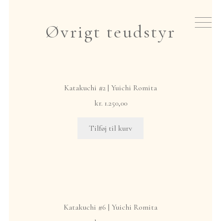
Spring
Spring
til
til
Nyheder
Øvrigt teudstyr
navigation
indhold
Te
Teudstyr
Katakuchi #2 | Yuichi Romita
kr.
1.250,00
Japansk røgelse
Tilføj til kurv
Events
Gavekort
Om io
Katakuchi #6 | Yuichi Romita
hjem