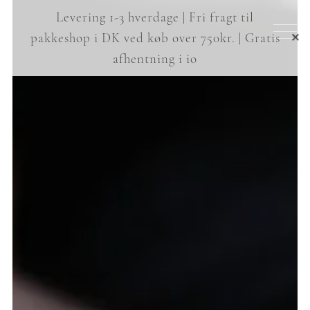
Levering 1-3 hverdage | Fri fragt til
Nyheder
pakkeshop i DK ved køb over 750kr. | Gratis
✕
afhentning i io
Te
Teudstyr
Japansk røgelse
Events
Gavekort
Om io
hjem