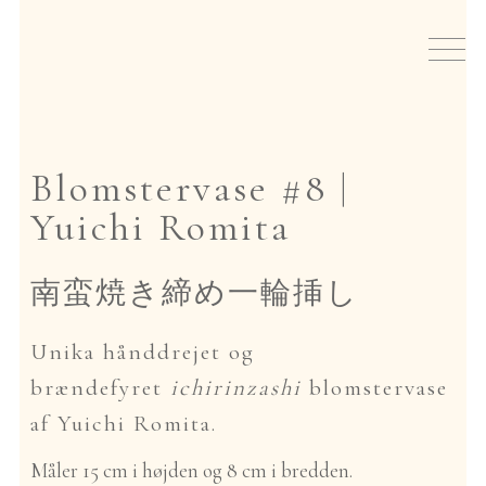
Spring
Spring
til
til
Nyheder
navigation
indhold
Te
Blomstervase #8 |
Teudstyr
Yuichi Romita
Japansk røgelse
南蛮焼き締め一輪挿し
Events
Unika hånddrejet og
Gavekort
brændefyret
ichirinzashi
blomstervase
af Yuichi Romita.
Om io
Måler 15 cm i højden og 8 cm i bredden.
hjem