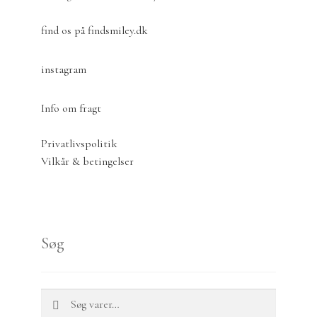
find os på findsmiley.dk
instagram
Info om fragt
Privatlivspolitik
Vilkår & betingelser
Søg
Søg
Søg
efter: