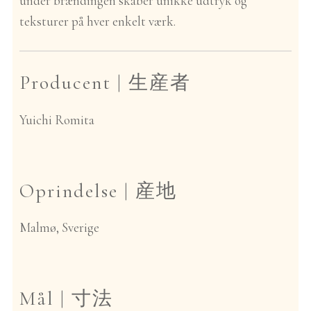
under brændingen skaber unikke udtryk og
teksturer på hver enkelt værk.
Producent |
生産者
Yuichi Romita
Oprindelse |
産地
Malmø, Sverige
Mål |
寸法