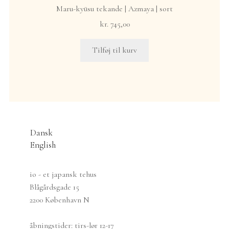
Maru-kyūsu tekande | Azmaya | sort
kr.
745,00
Tilføj til kurv
Dansk
English
io - et japansk tehus
Blågårdsgade 15
2200 København N
åbningstider: tirs-lør 12-17