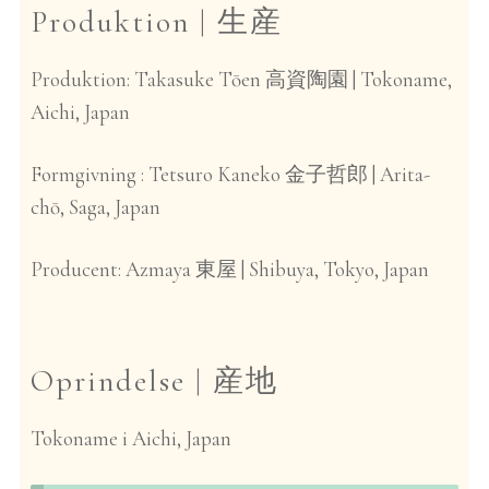
Produktion |
生産
Produktion: Takasuke Tōen
| Tokoname,
高資陶園
Aichi, Japan
Formgivning : Tetsuro Kaneko
| Arita-
金子哲郎
chō, Saga, Japan
Producent: Azmaya
| Shibuya, Tokyo, Japan
東屋
Oprindelse |
産地
Tokoname i Aichi, Japan