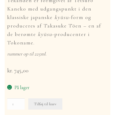
Tekanden er formgivet af Tetsuro
Kaneko med udgangspunkt i den
klassiske japanske
kyūsu
-form og
produceres af Takasuke Tōen – en af
de berømte
kyūsu
-producenter i
Tokoname.
rummer op til 225ml.
kr.
745,00
På lager
Maru-
Tilføj til kurv
kyūsu
tekande