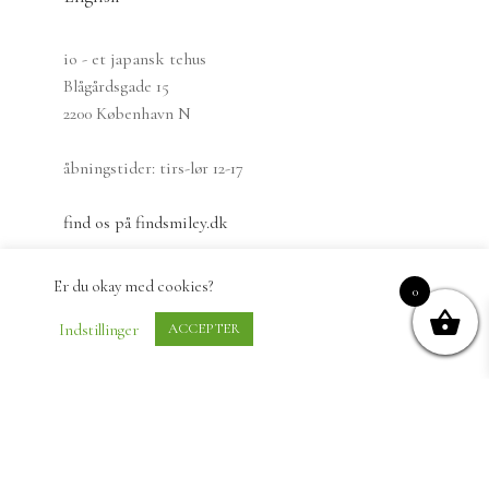
io - et japansk tehus
Blågårdsgade 15
2200 København N
åbningstider: tirs-lør 12-17
find os på findsmiley.dk
instagram
Er du okay med cookies?
0
Indstillinger
ACCEPTER
Info om fragt
Privatlivspolitik
Vilkår & betingelser