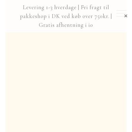
Spring
Spring
Levering 1-3 hverdage | Fri fragt til
til
til
Nyheder
pakkeshop i DK ved køb over 750kr. |
✕
navigation
indhold
Gratis afhentning i io
Udfold
Te
undermenu
Udfold
Teudstyr
undermenu
Japansk røgelse
Events
Gavekort
Udfold
Om io
undermenu
hjem