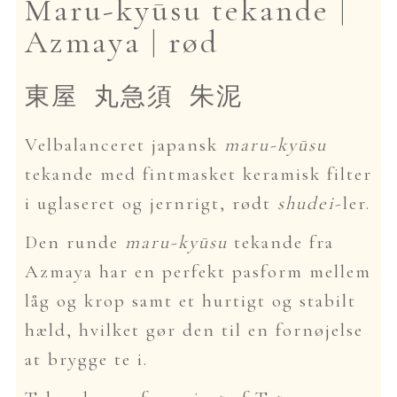
Maru-kyūsu tekande |
Azmaya | rød
東屋 丸急須 朱泥
Velbalanceret japansk
maru-kyūsu
tekande med fintmasket keramisk filter
i uglaseret og jernrigt, rødt
shudei
-ler.
Den runde
maru-kyūsu
tekande fra
Azmaya har en perfekt pasform mellem
låg og krop samt et hurtigt og stabilt
hæld, hvilket gør den til en fornøjelse
at brygge te i.