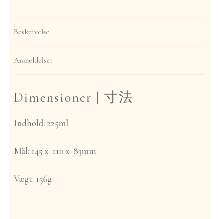
|
Azmaya
Beskrivelse
|
rød
antal
Anmeldelser
Dimensioner |
寸法
Indhold: 225ml
Mål: 145 x 110 x 83mm
Vægt: 156g