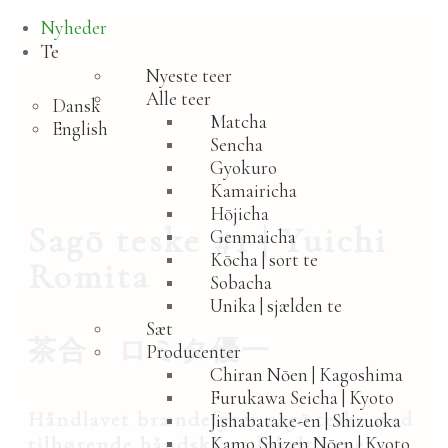
Spring
Spring
Nyheder
til
til
navigation
indhold
Te
Nyeste teer
Alle teer
Dansk
Matcha
English
Sencha
Gyokuro
Kamairicha
Hōjicha
Sagō teske #1 | Yuichi
Genmaicha
Kōcha | sort te
Romita
Sobacha
Unika | sjælden te
Sæt
茶合 ロミタ優一
Producenter
Chiran Nōen | Kagoshima
Furukawa Seicha | Kyoto
Håndlavet brændefyret
sagō
teske med
Jishabatake-en | Shizuoka
Kamo Shizen Nōen | Kyoto
tilhørende håndskåret lokalt groet