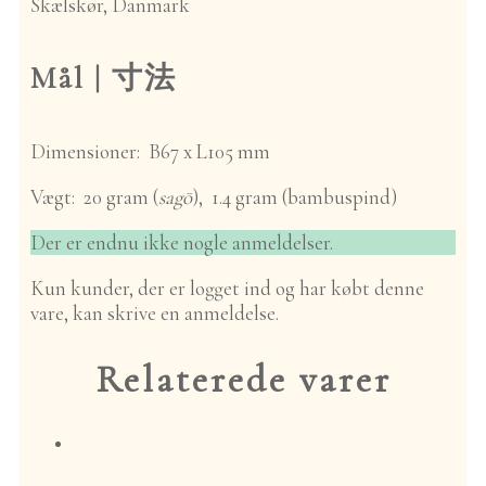
Skælskør, Danmark
Sæt
Producenter
Chiran Nōen |
Mål |
寸法
Kagoshima
Furukawa
Seicha | Kyoto
Dimensioner: B67 x L105 mm
Jishabatake-en |
Shizuoka
Vægt: 20 gram (
sagō
), 1.4 gram (bambuspind)
Kamo Shizen
Nōen | Kyoto
Der er endnu ikke nogle anmeldelser.
Mitocha Nōen |
Nara
Kun kunder, der er logget ind og har købt denne
Rūpi Chaen |
vare, kan skrive en anmeldelse.
Miyazaki
Saitō Chaen |
Relaterede varer
Shizuoka
Tsukigase
Kenkō Chaen |
Nara
Dyrkningsmetode