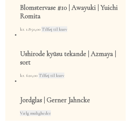
Økologisk
Blomstervase #10 | Awayuki | Yuichi
landbrug
Romita
Naturligt
landbrug
kr.
1.850,00
Tilføj til kurv
Mizudashi Cold Brew
Teudstyr
Nyeste teudstyr
Ushirode kyūsu tekande | Azmaya |
Kunstnere
Akiko Ken
sort
Made
Anna Bruun
kr.
620,00
Tilføj til kurv
Kristiansen
Cotoji
Gerner Jahncke
Jordglas | Gerner Jahncke
Hikaru Nakada
Kōbō Eramu
Dette
Vælg muligheder
Louis Vincent
vare
Mitch Iburg
har
Seiryūgama
flere