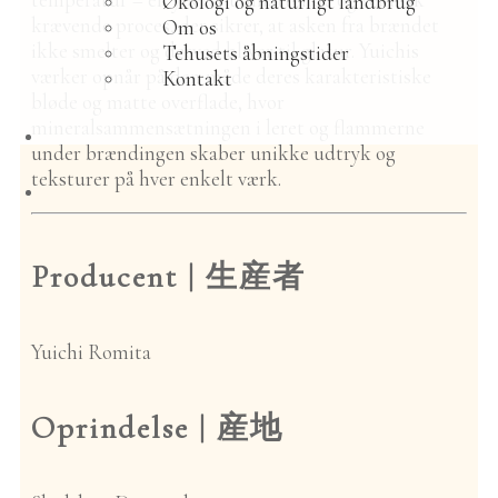
Økologi og naturligt landbrug
krævende proces, der sikrer, at asken fra brændet
Om os
ikke smelter og derved bliver til glasur. Yuichis
Tehusets åbningstider
værker opnår på den måde deres karakteristiske
Kontakt
bløde og matte overflade, hvor
mineralsammensætningen i leret og flammerne
Nyheder
under brændingen skaber unikke udtryk og
Te
teksturer på hver enkelt værk.
Nyeste teer
Alle teer
Matcha
Producent |
生産者
Sencha
Gyokuro
Kamairicha
Yuichi Romita
Hōjicha
Genmaicha
Kōcha | sort te
Oprindelse |
産地
Sobacha
Unika | sjælden
te