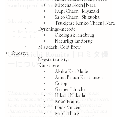
Mitocha Nōen | Nara
bambuspind af Yuichi Romita.
Rūpi Chaen | Miyazaki
Saitō Chaen | Shizuoka
Ikke på lager
Tsukigase Kenkō Chaen | Nara
Dyrknings-metode
Beskrivelse
Økologisk landbrug
Anmeldelser
Naturligt landbrug
Mizudashi Cold Brew
Om Yuichi Romita |
Teudstyr
ロミタ優
Nyeste teudstyr
一について
Kunstnere
Akiko Ken Made
Anna Bruun Kristiansen
Cotoji
Gerner Jahncke
”Handmade, one by one. Slight variations in size,
Hikaru Nakada
shape, colour, and surface are inherent to the process.
Kōbō Eramu
I hope you will embrace these small differences as
Louis Vincent
characteristics that give each piece individuality and
Mitch Iburg
character, making them all the more lovable.”