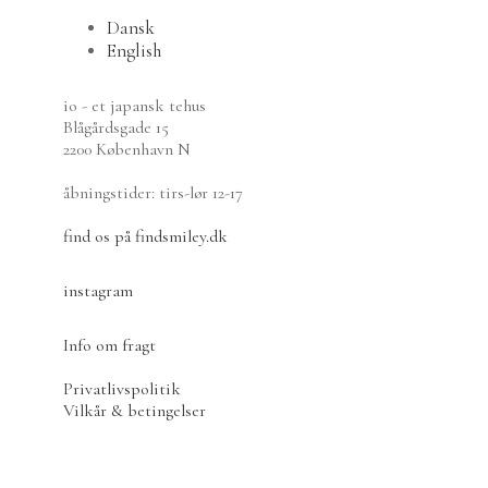
Yuichi Romita
varianter.
Dansk
Yukari Hotta
Mulighederne
English
Tekander
kan
vælges
Tekopper
io - et japansk tehus
på
Teskåle
Blågårdsgade 15
varesiden
Tekstiler
2200 København N
Glasvarer
Tetsubin
åbningstider: tirs-lør 12-17
Tebeholdere
find os på findsmiley.dk
Matcha-udstyr
Bakker
Vaser
instagram
Øvrigt teudstyr
Mizudashi Cold Brew
Info om fragt
Japansk røgelse
Privatlivspolitik
Events
Vilkår & betingelser
Gavekort
Om io
Økologi og naturligt