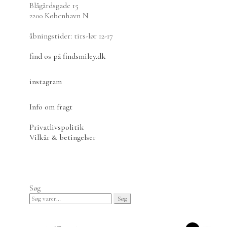
Blågårdsgade 15
Yuichi Romita
2200 København N
Yukari Hotta
Tekander
åbningstider: tirs-lør 12-17
Tekopper
Teskåle
find os på findsmiley.dk
Tekstiler
Glasvarer
instagram
Tetsubin
Tebeholdere
Info om fragt
Matcha-udstyr
Bakker
Privatlivspolitik
Vaser
Vilkår & betingelser
Øvrigt teudstyr
Mizudashi Cold Brew
Japansk røgelse
Events
Søg
Gavekort
Søg
Søg
Om io
efter:
Økologi og naturligt