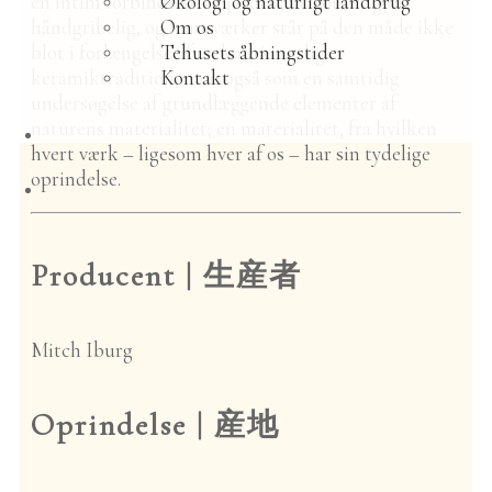
en intim forbindelse til jorden, der bliver gjort
Økologi og naturligt landbrug
håndgribelig, og hans værker står på den måde ikke
Om os
blot i forlængelse af en kontinuerlig
Tehusets åbningstider
keramiktradition, men også som en samtidig
Kontakt
undersøgelse af grundlæggende elementer af
naturens materialitet; en materialitet, fra hvilken
Nyheder
hvert værk – ligesom hver af os – har sin tydelige
Te
oprindelse.
Nyeste teer
Alle teer
Matcha
Producent |
生産者
Sencha
Gyokuro
Kamairicha
Mitch Iburg
Hōjicha
Genmaicha
Kōcha | sort te
Oprindelse |
産地
Sobacha
Unika | sjælden
te