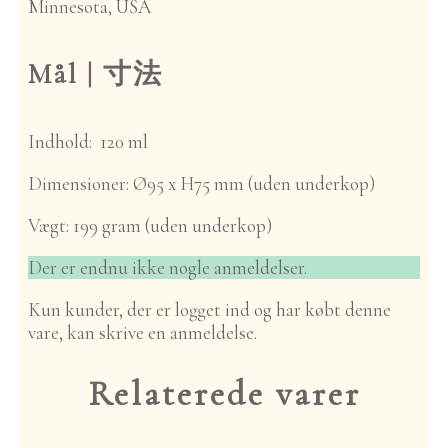
Minnesota, USA
Sæt
Producenter
Chiran Nōen |
Mål |
寸法
Kagoshima
Furukawa
Seicha | Kyoto
Indhold: 120 ml
Jishabatake-en |
Shizuoka
Dimensioner: Ø95 x H75 mm (uden underkop)
Kamo Shizen
Nōen | Kyoto
Vægt: 199 gram (uden underkop)
Mitocha Nōen |
Nara
Der er endnu ikke nogle anmeldelser.
Rūpi Chaen |
Miyazaki
Kun kunder, der er logget ind og har købt denne
Saitō Chaen |
vare, kan skrive en anmeldelse.
Shizuoka
Tsukigase
Relaterede varer
Kenkō Chaen |
Nara
Dyrkningsmetode