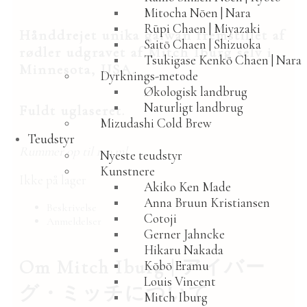
Mitocha Nōen | Nara
Rūpi Chaen | Miyazaki
Hånddrejet unika gaiwan fremstillet af
Saitō Chaen | Shizuoka
rødler udgravet af Mitch Iburg selv i
Tsukigase Kenkō Chaen | Nara
Minnesota, USA.
Dyrknings-metode
Økologisk landbrug
Naturligt landbrug
Fuldt uglaseret.
Mizudashi Cold Brew
Teudstyr
Rummer op til 120 ml.
Nyeste teudstyr
Kunstnere
Ikke på lager
Akiko Ken Made
Anna Bruun Kristiansen
Beskrivelse
Cotoji
Anmeldelser
Gerner Jahncke
Hikaru Nakada
Om Mitch Iburg |
アイバー
Kōbō Eramu
Louis Vincent
グ・ミッチについて
Mitch Iburg