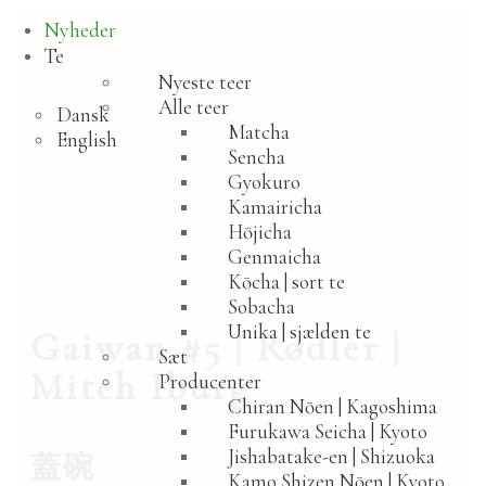
Spring
Spring
Nyheder
til
til
navigation
indhold
Te
Nyeste teer
Alle teer
Dansk
Matcha
English
Sencha
Gyokuro
Kamairicha
Hōjicha
Genmaicha
Kōcha | sort te
Sobacha
Unika | sjælden te
Gaiwan #5 | Rødler |
Sæt
Mitch Iburg
Producenter
Chiran Nōen | Kagoshima
Furukawa Seicha | Kyoto
Jishabatake-en | Shizuoka
蓋碗
Kamo Shizen Nōen | Kyoto