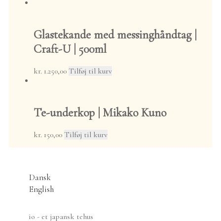
Økologisk
landbrug
Glastekande med messinghåndtag |
Naturligt
landbrug
Craft-U | 500ml
Mizudashi Cold Brew
Teudstyr
kr.
1.250,00
Tilføj til kurv
Nyeste teudstyr
Kunstnere
Akiko Ken
Te-underkop | Mikako Kuno
Made
Anna Bruun
kr.
150,00
Tilføj til kurv
Kristiansen
Cotoji
Gerner Jahncke
Hikaru Nakada
Dansk
Kōbō Eramu
English
Louis Vincent
Mitch Iburg
Seiryūgama
io - et japansk tehus